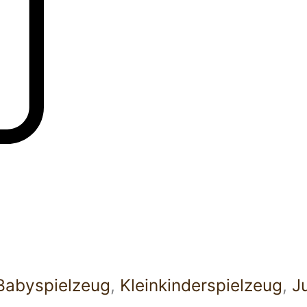
Babyspielzeug
,
Kleinkinderspielzeug
,
J