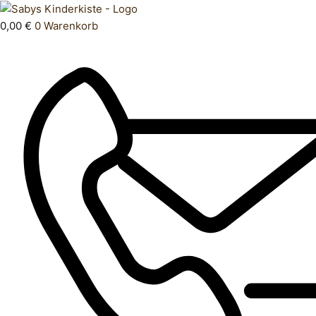
Zum
Products
Babyspielzeug
Inhalt
search
Menge
0,00
€
0
Warenkorb
springen