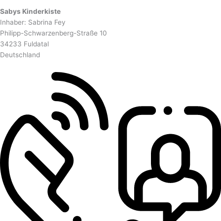
Sabys Kinderkiste
Inhaber: Sabrina Fey
Philipp-Schwarzenberg-Straße 10
34233 Fuldatal
Deutschland