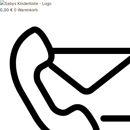
Zum
Products
Bademantel
Inhalt
search
98
0,00
€
0
Warenkorb
springen
Menge