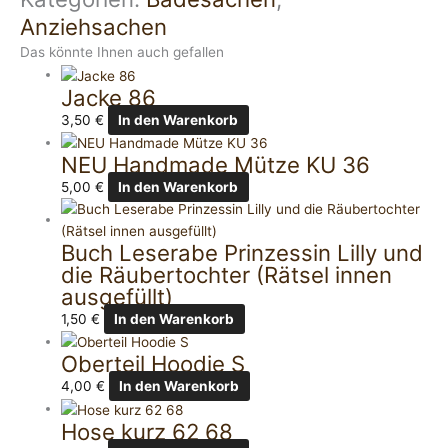
Anziehsachen
Das könnte Ihnen auch gefallen
Jacke 86
3,50
€
In den Warenkorb
NEU Handmade Mütze KU 36
5,00
€
In den Warenkorb
Buch Leserabe Prinzessin Lilly und
die Räubertochter (Rätsel innen
ausgefüllt)
1,50
€
In den Warenkorb
Oberteil Hoodie S
4,00
€
In den Warenkorb
Hose kurz 62 68