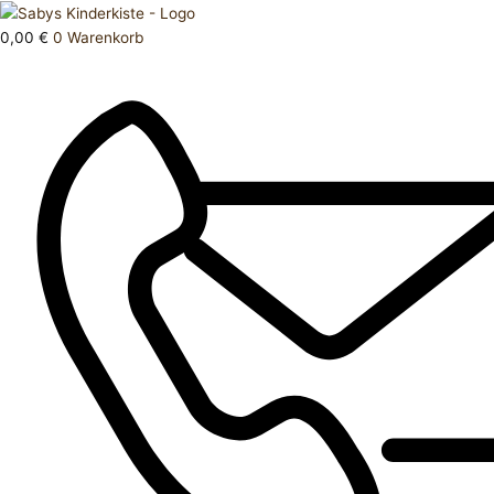
Zum
Products
Betthimmel
Inhalt
search
Menge
0,00
€
0
Warenkorb
springen