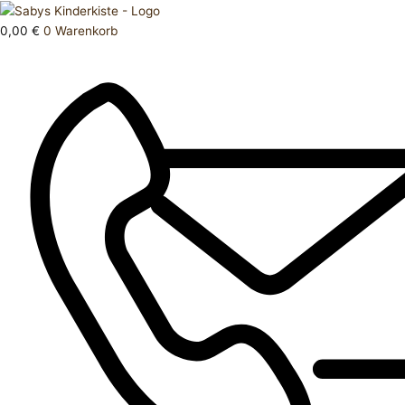
Zum
Products
Bettwäsche
Inhalt
search
Babybettwäsche
0,00
€
0
Warenkorb
springen
Menge