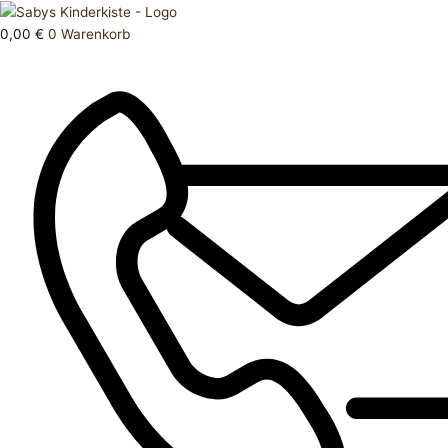
Zum
Products
Beutel
Inhalt
search
Menge
0,00
€
0
Warenkorb
springen