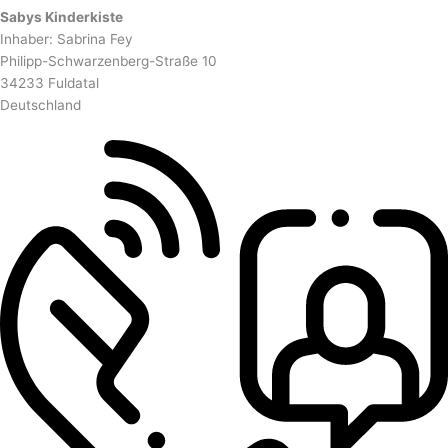
Sabys Kinderkiste
Inhaber: Sabrina Fey
Philipp-Schwarzenberg-Straße 10
34233 Fuldatal
Deutschland