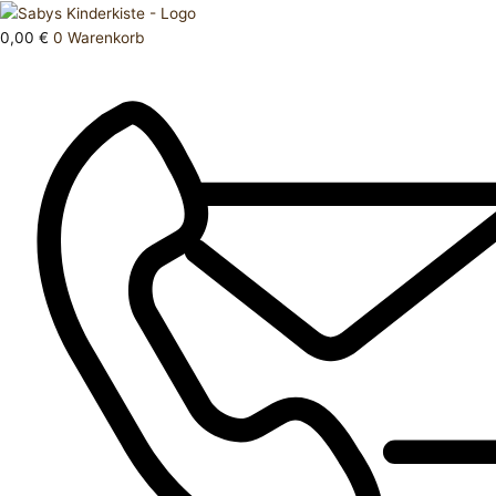
Zum
Products
Body
Inhalt
search
kurz
0,00
€
0
Warenkorb
springen
74
Menge