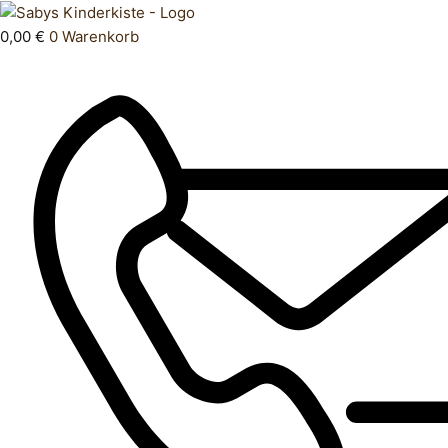
Zum
Products
Body
Inhalt
search
kurz
0,00
€
0
Warenkorb
springen
74
Menge