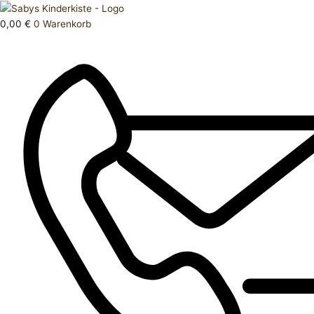
Zum
Products
Body
Inhalt
search
kurz
0,00
€
0
Warenkorb
springen
74
Menge