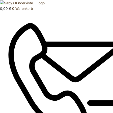
Zum
Products
Body
Inhalt
search
kurz
0,00
€
0
Warenkorb
springen
92
Menge