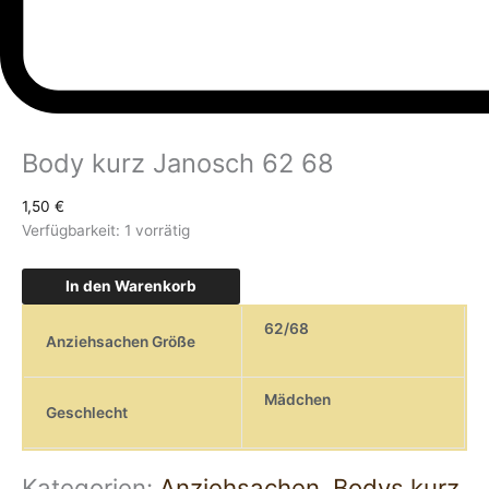
Body kurz Janosch 62 68
1,50
€
Verfügbarkeit:
1 vorrätig
In den Warenkorb
62/68
Anziehsachen Größe
Mädchen
Geschlecht
Kategorien:
Anziehsachen
,
Bodys kurz
,