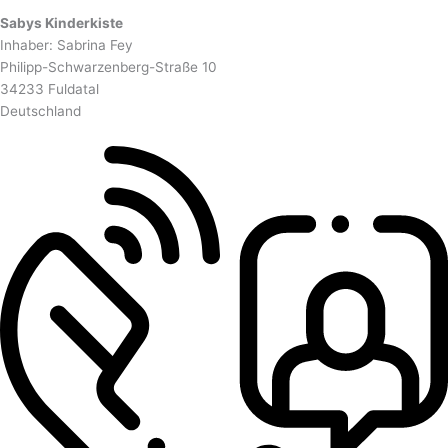
Sabys Kinderkiste
Inhaber: Sabrina Fey
Philipp-Schwarzenberg-Straße 10
34233 Fuldatal
Deutschland