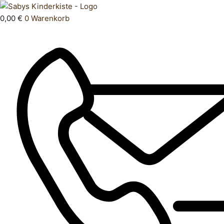
Zum
Products
Body
Inhalt
search
lang
0,00
€
0
Warenkorb
springen
50
Menge