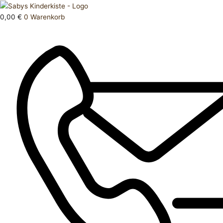
Zum
Products
Body
Inhalt
search
lang
0,00
€
0
Warenkorb
springen
56
Menge