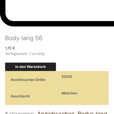
Body lang 56
1,70
€
Verfügbarkeit:
1 vorrätig
In den Warenkorb
50/56
Anziehsachen Größe
Mädchen
Geschlecht
Kategorien:
Anziehsachen
,
Bodys lang