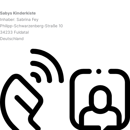
Sabys Kinderkiste
Inhaber: Sabrina Fey
Philipp-Schwarzenberg-Straße 10
34233 Fuldatal
Deutschland