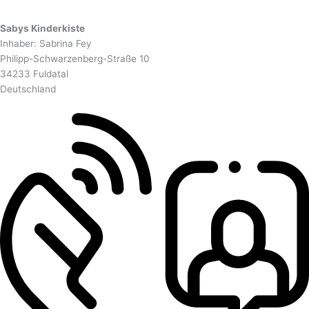
Sabys Kinderkiste
Inhaber: Sabrina Fey
Philipp-Schwarzenberg-Straße 10
34233 Fuldatal
Deutschland