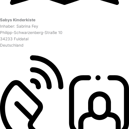
Sabys Kinderkiste
Inhaber: Sabrina Fey
Philipp-Schwarzenberg-Straße 10
34233 Fuldatal
Deutschland