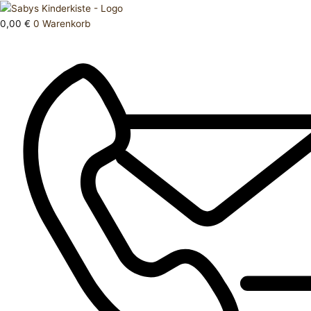
Zum
Products
DVD
Inhalt
search
Ice
0,00
€
0
Warenkorb
springen
age
Menge