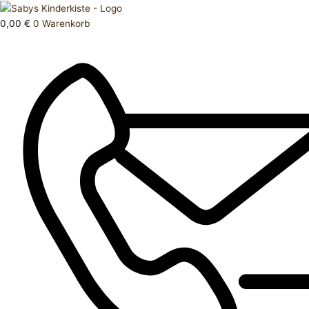
Zum
Products
Haarband
Inhalt
search
Menge
0,00
€
0
Warenkorb
springen