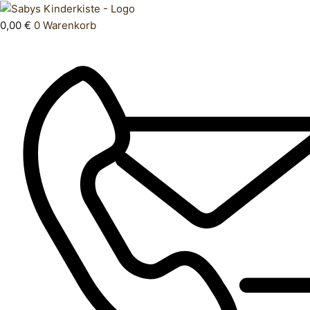
Zum
Products
Halstuch
Inhalt
search
Menge
0,00
€
0
Warenkorb
springen