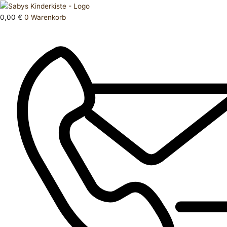
Zum
Products
Halstuch
Inhalt
search
Menge
0,00
€
0
Warenkorb
springen