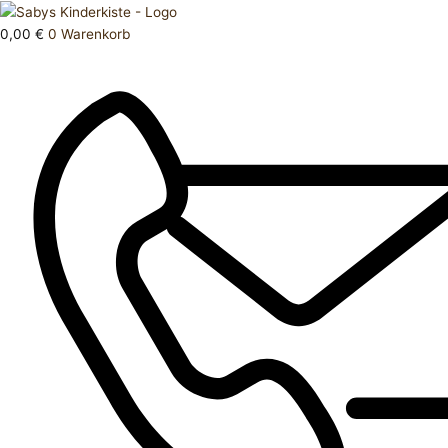
Zum
Products
Halstuch
Inhalt
search
Menge
0,00
€
0
Warenkorb
springen