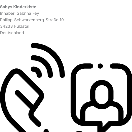
Sabys Kinderkiste
Inhaber: Sabrina Fey
Philipp-Schwarzenberg-Straße 10
34233 Fuldatal
Deutschland