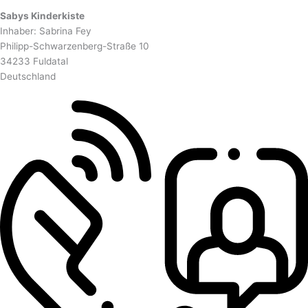
Sabys Kinderkiste
Inhaber: Sabrina Fey
Philipp-Schwarzenberg-Straße 10
34233 Fuldatal
Deutschland