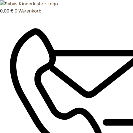
Zum
Products
Hausschuhe
Inhalt
search
Menge
0,00
€
0
Warenkorb
springen