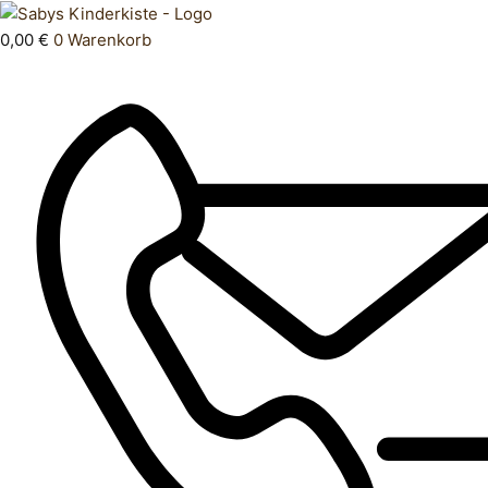
Zum
Products
Hose
Inhalt
search
kurz
0,00
€
0
Warenkorb
springen
164
Menge