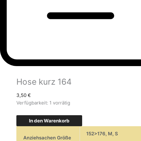
Hose kurz 164
3,50
€
Verfügbarkeit:
1 vorrätig
In den Warenkorb
152>176
,
M
,
S
Anziehsachen Größe