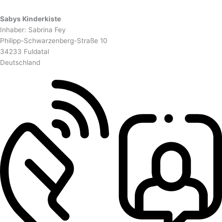
Sabys Kinderkiste
Inhaber: Sabrina Fey
Philipp-Schwarzenberg-Straße 10
34233 Fuldatal
Deutschland