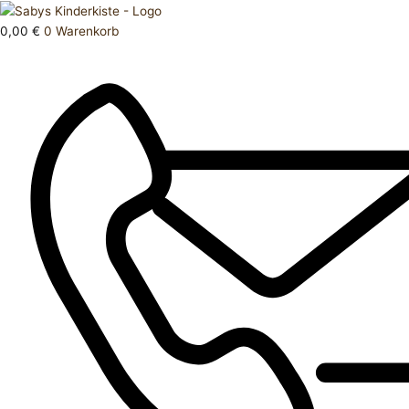
Zum
Products
Hose
Inhalt
search
kurz
0,00
€
0
Warenkorb
springen
176
Menge