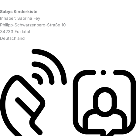
Sabys Kinderkiste
Inhaber: Sabrina Fey
Philipp-Schwarzenberg-Straße 10
34233 Fuldatal
Deutschland