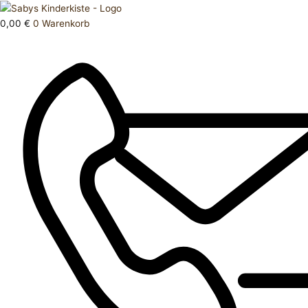
Zum
Products
Hose
Inhalt
search
kurz
0,00
€
0
Warenkorb
springen
62
Menge