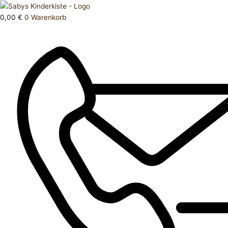
Zum
Products
Hose
Inhalt
search
kurz
0,00
€
0
Warenkorb
springen
68
Menge