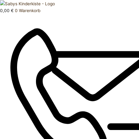
Zum
Products
Hose
Inhalt
search
kurz
0,00
€
0
Warenkorb
springen
98
Menge