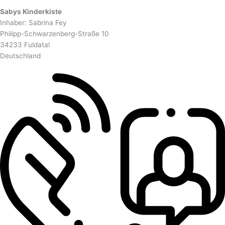
Sabys Kinderkiste
Inhaber: Sabrina Fey
Philipp-Schwarzenberg-Straße 10
34233 Fuldatal
Deutschland