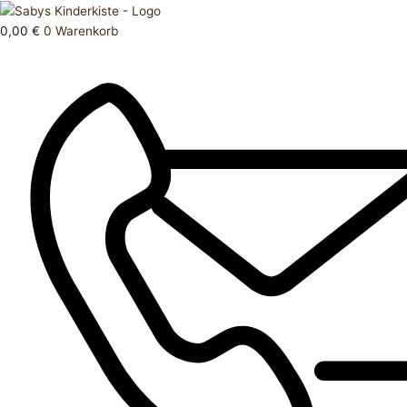
Zum
Products
Hose
Inhalt
search
kurz
0,00
€
0
Warenkorb
springen
S
Menge