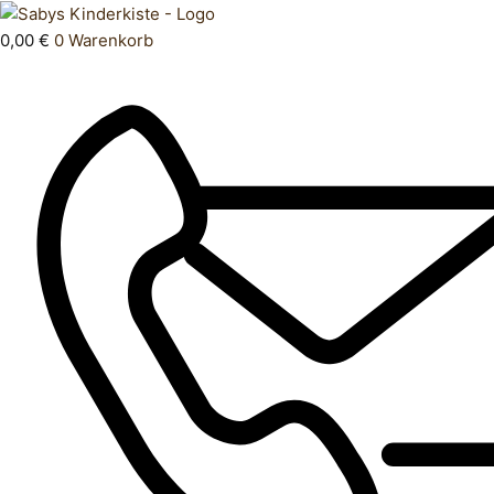
Zum
Products
Inhalt
search
0,00
€
0
Warenkorb
springen