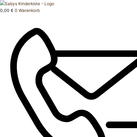
Zum
Products
Inhalt
search
0,00
€
0
Warenkorb
springen