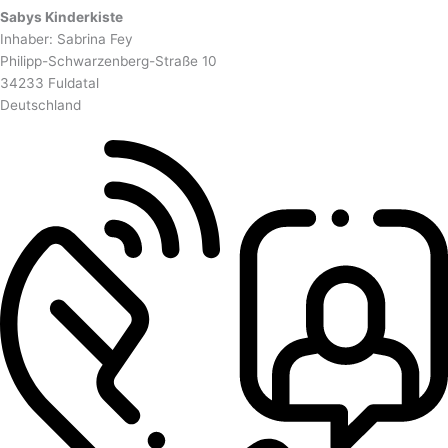
Sabys Kinderkiste
Inhaber: Sabrina Fey
Philipp-Schwarzenberg-Straße 10
34233 Fuldatal
Deutschland