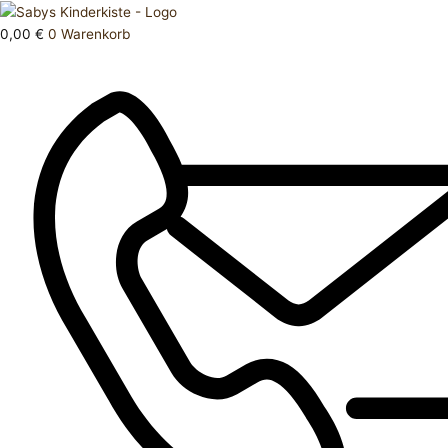
Zum
Products
Hose
Inhalt
search
lang
0,00
€
0
Warenkorb
springen
110
Menge