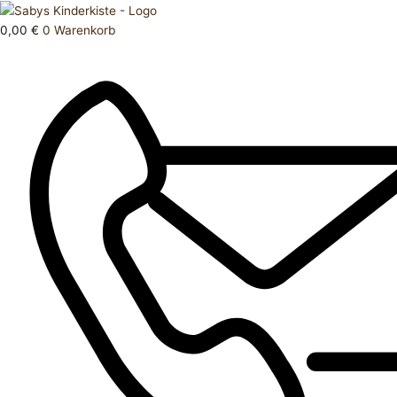
Zum
Products
Hose
Inhalt
search
lang
0,00
€
0
Warenkorb
springen
128
Menge