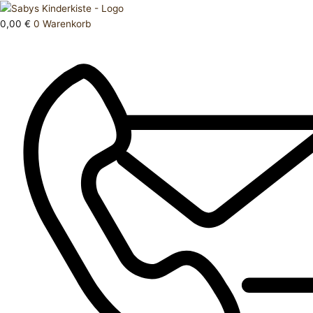
Zum
Products
Hose
Inhalt
search
lang
0,00
€
0
Warenkorb
springen
140
Menge