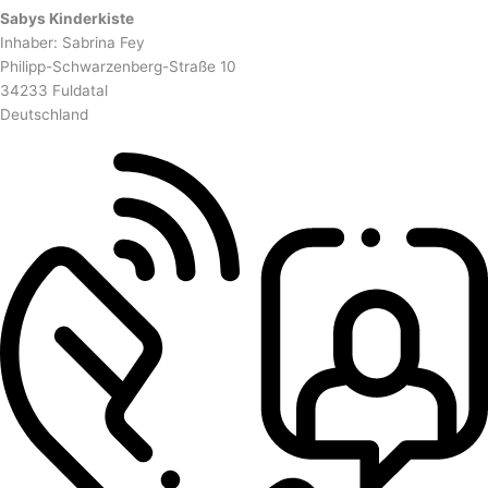
Sabys Kinderkiste
Inhaber: Sabrina Fey
Philipp-Schwarzenberg-Straße 10
34233 Fuldatal
Deutschland