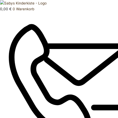
Zum
Products
Hose
Inhalt
search
lang
0,00
€
0
Warenkorb
springen
164
Menge