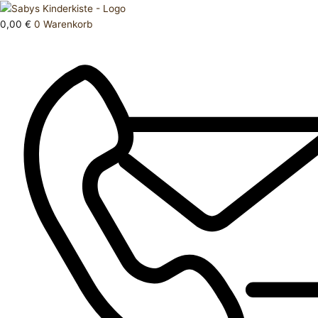
Zum
Products
Hose
Inhalt
search
lang
0,00
€
0
Warenkorb
springen
50
Menge