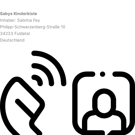
Sabys Kinderkiste
Inhaber: Sabrina Fey
Philipp-Schwarzenberg-Straße 10
34233 Fuldatal
Deutschland