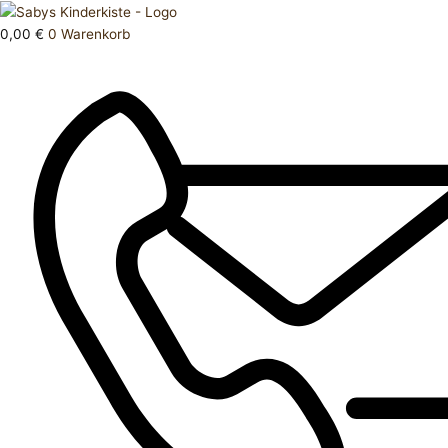
Zum
Products
Hose
Inhalt
search
lang
0,00
€
0
Warenkorb
springen
56
Menge