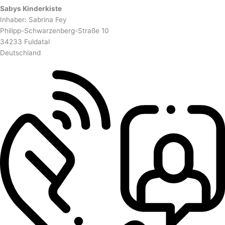
Sabys Kinderkiste
Inhaber: Sabrina Fey
Philipp-Schwarzenberg-Straße 10
34233 Fuldatal
Deutschland