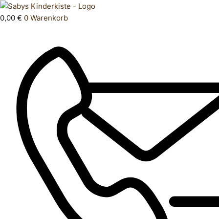
Zum
Products
Hose
Inhalt
search
lang
0,00
€
0
Warenkorb
springen
62
Menge