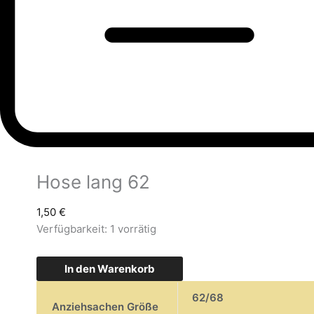
Hose lang 62
1,50
€
Verfügbarkeit:
1 vorrätig
In den Warenkorb
62/68
Anziehsachen Größe