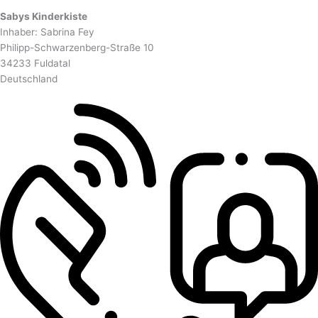
Sabys Kinderkiste
Inhaber: Sabrina Fey
Philipp-Schwarzenberg-Straße 10
34233 Fuldatal
Deutschland