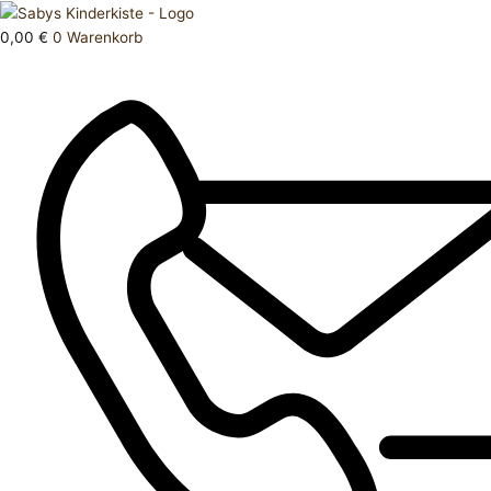
Zum
Products
Hose
Inhalt
search
lang
0,00
€
0
Warenkorb
springen
62
Menge