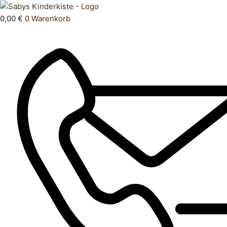
Zum
Products
Hose
Inhalt
search
lang
0,00
€
0
Warenkorb
springen
68
Menge