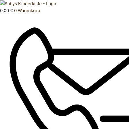
Zum
Products
Hose
Inhalt
search
lang
0,00
€
0
Warenkorb
springen
74
Menge