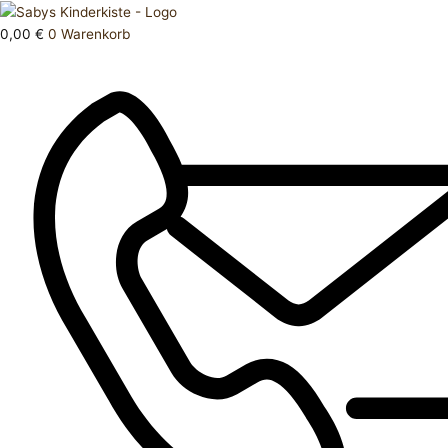
Zum
Products
Hose
Inhalt
search
lang
0,00
€
0
Warenkorb
springen
86
Menge