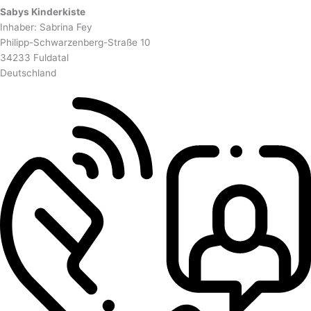
Sabys Kinderkiste
Inhaber: Sabrina Fey
Philipp-Schwarzenberg-Straße 10
34233 Fuldatal
Deutschland