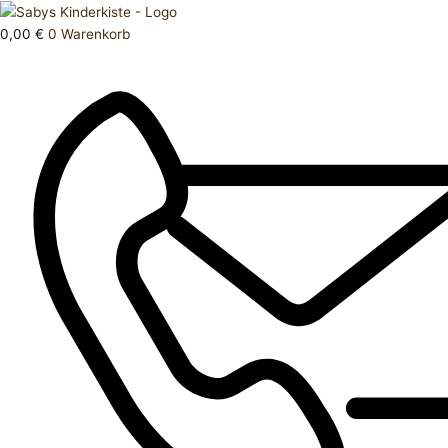
Zum
Products
Hose
Inhalt
search
lang
0,00
€
0
Warenkorb
springen
92
Menge