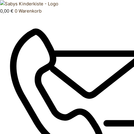
Zum
Products
Hose
Inhalt
search
lang
0,00
€
0
Warenkorb
springen
98
Menge