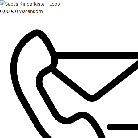
Zum
Products
Hose
Inhalt
search
lang
0,00
€
0
Warenkorb
springen
98
Menge