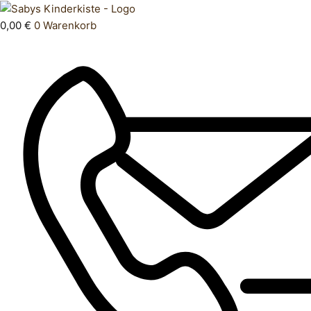
Zum
Products
Hose
Inhalt
search
lang
0,00
€
0
Warenkorb
springen
98
Menge