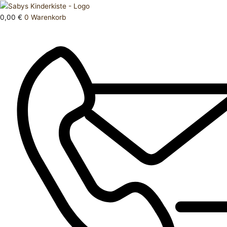
Zum
Products
Hose
Inhalt
search
lang
0,00
€
0
Warenkorb
springen
98
Menge